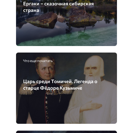
Ергаки – сказочная сибирская
страна
Что еще почитать
Царь среди Томичей. Легенда о
старце Фёдоре Кузьмиче