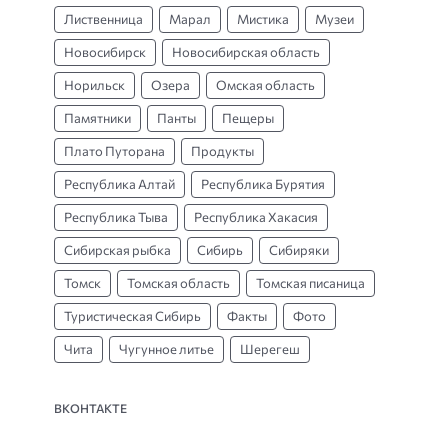
Лиственница
Марал
Мистика
Музеи
Новосибирск
Новосибирская область
Норильск
Озера
Омская область
Памятники
Панты
Пещеры
Плато Путорана
Продукты
Республика Алтай
Республика Бурятия
Республика Тыва
Республика Хакасия
Сибирская рыбка
Сибирь
Сибиряки
Томск
Томская область
Томская писаница
Туристическая Сибирь
Факты
Фото
Чита
Чугунное литье
Шерегеш
ВКОНТАКТЕ