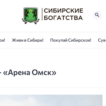
ри!
Живи в Сибири!
Покупай Сибирское!
Сув
– «Арена Омск»