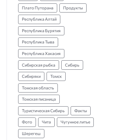
Плато Путорана
Продукты
Республика Алтай
Республика Бурятия
Республика Тыва
Республика Хакасия
Сибирская рыбка
Сибирь
Сибиряки
Томск
Томская область
Томская писаница
Туристическая Сибирь
Факты
Фото
Чита
Чугунное литье
Шерегеш