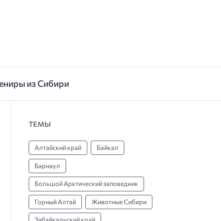
ениры из Сибири
ТЕМЫ
Алтайский край
Байкал
Барнаул
Большой Арктический заповедник
Горный Алтай
Животные Сибири
Забайкальский край