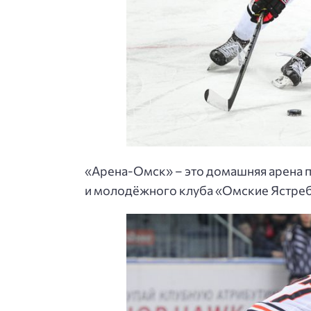
«Арена-Омск» – это домашняя арена 
и молодёжного клуба «Омские Ястре