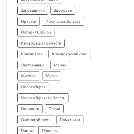
Заповедники
Здоровье
Иркутск
Иркутская область
История Сибири
Кемеровская область
Красноярск
Красноярский край
Лиственница
Марал
Мистика
Музеи
Новосибирск
Новосибирская область
Норильск
Озера
Омская область
Памятники
Панты
Пещеры