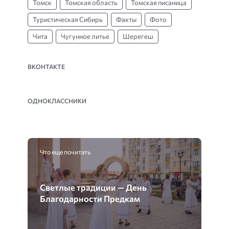
Томск
Томская область
Томская писаница
Туристическая Сибирь
Факты
Фото
Чита
Чугунное литье
Шерегеш
ВКОНТАКТЕ
ОДНОКЛАССНИКИ
Что еще почитать
Светлые традиции — День
Благодарности Предкам