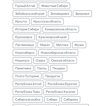
Горный Алтай
Животные Сибири
Забайкальский край
Заповедники
Здоровье
Иркутск
Иркутская область
История Сибири
Кемеровская область
Красноярск
Красноярский край
Лиственница
Марал
Мистика
Музеи
Новосибирск
Новосибирская область
Норильск
Озера
Омская область
Памятники
Панты
Пещеры
Плато Путорана
Продукты
Республика Алтай
Республика Бурятия
Республика Тыва
Республика Хакасия
Сибирская рыбка
Сибирь
Сибиряки