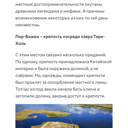
местные достопримечательности окутаны
древними легендами и мифами. А причины
возникновения некоторых из них по сей день
неизвестны.
Пор-Бажин – крепость посреди озера Тере-
Холь
С этим местом связано несколько приданий.
По одному, крепость принадлежала Китайской
империи и была окружена долиной, а не
озёрами. Но, однажды, комендант крепости
был проклят за оскорбление местного ламы.
Тотчас из под земли начали бить ключи и
затопили долину, закрыв доступ к крепости.