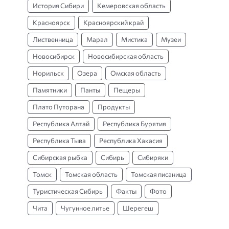
История Сибири
Кемеровская область
Красноярск
Красноярский край
Лиственница
Марал
Мистика
Музеи
Новосибирск
Новосибирская область
Норильск
Озера
Омская область
Памятники
Панты
Пещеры
Плато Путорана
Продукты
Республика Алтай
Республика Бурятия
Республика Тыва
Республика Хакасия
Сибирская рыбка
Сибирь
Сибиряки
Томск
Томская область
Томская писаница
Туристическая Сибирь
Факты
Фото
Чита
Чугунное литье
Шерегеш