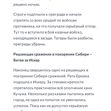
решено ночью.
Строги подплыли к преграде и начали
стрелять со всех орудий по войскам
противника, на что получали серьёзный отпор.
Тут то и вступило в бой казачье войско,
находящееся в засаде. Татары были разбиты,
преграды убраны.
Решающее сражение в покорении Сибири –
Битва за Искер
Наконец свершилось одно из решающих в
покорении Сибири сражений. Рать Ермака
подошла к Искеру. За стенами крепости
спряталось практически всё ополчение хана
Кучума. Несколько раз казаки пытались взять
город, не одна из попыток не увенчалась
успехом. Пока хан не допустил серьёзную