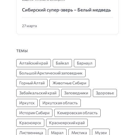
Сибирский супер-зверь – Белый медведь
27 марта
ТЕМЫ
Алтайский край
Байкал
Барнаул
Большой Арктический заповедник
Горный Алтай
Животные Сибири
Забайкальский край
Заповедники
Здоровье
Иркутск
Иркутская область
История Сибири
Кемеровская область
Красноярск
Красноярский край
Лиственница
Марал
Мистика
Музеи