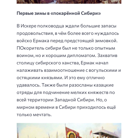
Первые зимы в «покарённой Сибири»
В Искере полководца ждали большие запасы
продовольствия, в чём более всего нуждалось
войско Ермака перед предстоящей зимовкой.
ПОкоритель сибири был не только опытным
воином, но и хорошим дипломатом. Захватив
столицу сибирского ханства, Ермак начал
налаживать взаимоотношение с вогульскими и
остяцкими князьями. И это ему отлично
удавалось. Также были разосланы казацкие
отряды для подчинение мелких княжеств по
всей территории Западной Сибири. Но, о
мирном времени в Сибири приходилось ещё
только мечтать.