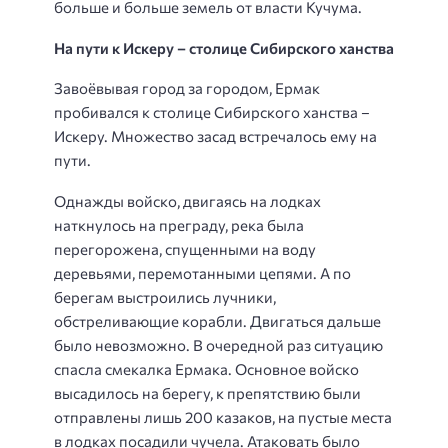
больше и больше земель от власти Кучума.
На пути к Искеру – столице Сибирского ханства
Завоёвывая город за городом, Ермак
пробивался к столице Сибирского ханства –
Искеру. Множество засад встречалось ему на
пути.
Однажды войско, двигаясь на лодках
наткнулось на преграду, река была
перегорожена, спущенными на воду
деревьями, перемотанными цепями. А по
берегам выстроились лучники,
обстреливающие корабли. Двигаться дальше
было невозможно. В очередной раз ситуацию
спасла смекалка Ермака. Основное войско
высадилось на берегу, к препятствию были
отправлены лишь 200 казаков, на пустые места
в лодках посадили чучела. Атаковать было