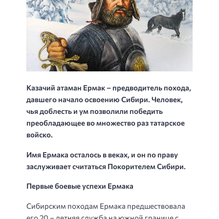
Казачий атаман Ермак – предводитель похода,
давшего начало освоению Сибири. Человек,
чья доблесть и ум позволили победить
преобладающее во множество раз татарское
войско.
Имя Ермака осталось в веках, и он по праву
заслуживает считаться Покорителем Сибири.
Первые боевые успехи Ермака
Сибирским походам Ермака предшествовала
его 20 – летняя служба на южной границе с