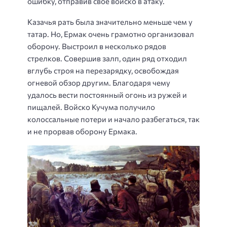
ошибку, отправив своё войско в атаку.
Казачья рать была значительно меньше чем у
татар. Но, Ермак очень грамотно организовал
оборону. Выстроил в несколько рядов
стрелков. Совершив залп, один ряд отходил
вглубь строя на перезарядку, освобождая
огневой обзор другим. Благодаря чему
удалось вести постоянный огонь из ружей и
пищалей. Войско Кучума получило
колоссальные потери и начало разбегаться, так
и не прорвав оборону Ермака.