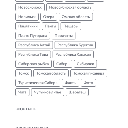
Новосибирск
Новосибирская область
Норильск
Озера
Омская область
Памятники
Панты
Пещеры
Плато Путорана
Продукты
Республика Алтай
Республика Бурятия
Республика Тыва
Республика Хакасия
Сибирская рыбка
Сибирь
Сибиряки
Томск
Томская область
Томская писаница
Туристическая Сибирь
Факты
Фото
Чита
Чугунное литье
Шерегеш
ВКОНТАКТЕ
ОДНОКЛАССНИКИ