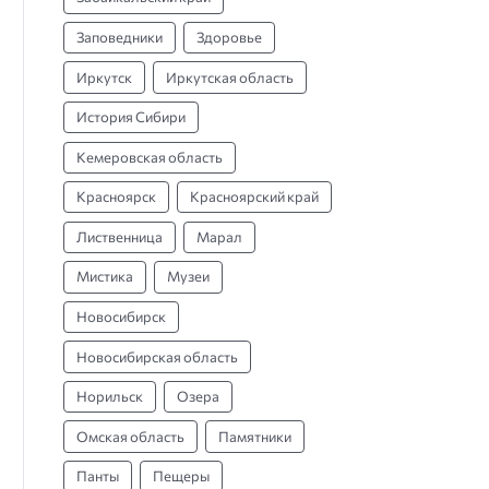
Заповедники
Здоровье
Иркутск
Иркутская область
История Сибири
Кемеровская область
Красноярск
Красноярский край
Лиственница
Марал
Мистика
Музеи
Новосибирск
Новосибирская область
Норильск
Озера
Омская область
Памятники
Панты
Пещеры