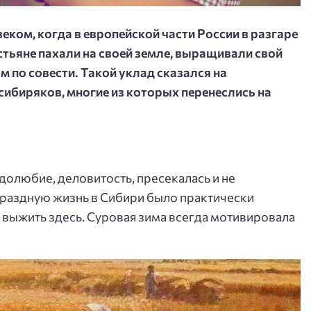
ком, когда в европейской части России в разгаре
стьяне пахали на своей земле, выращивали свой
м по совести. Такой уклад сказался на
ибиряков, многие из которых перенеслись на
удолюбие, деловитость, пресекалась и не
 праздную жизнь в Сибири было практически
 выжить здесь. Суровая зима всегда мотивировала