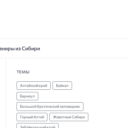
ениры из Сибири
ТЕМЫ
Алтайский край
Байкал
Барнаул
Большой Арктический заповедник
Горный Алтай
Животные Сибири
Забайкальский край