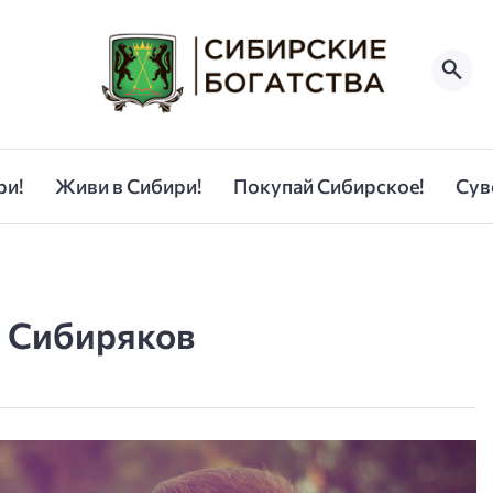
ри!
Живи в Сибири!
Покупай Сибирское!
Сув
и Сибиряков