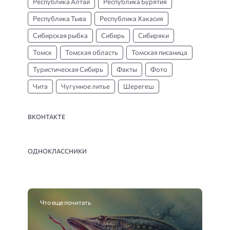
Республика Алтай
Республика Бурятия
Республика Тыва
Республика Хакасия
Сибирская рыбка
Сибирь
Сибиряки
Томск
Томская область
Томская писаница
Туристическая Сибирь
Факты
Фото
Чита
Чугунное литье
Шерегеш
ВКОНТАКТЕ
ОДНОКЛАССНИКИ
Что еще почитать