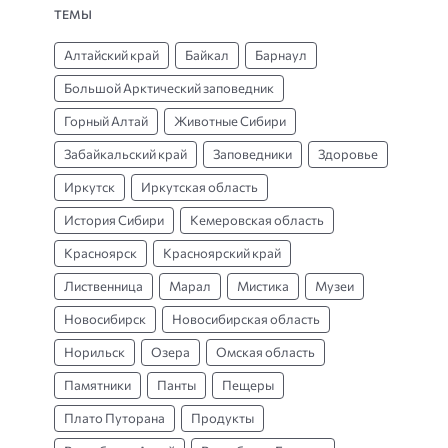
ТЕМЫ
Алтайский край
Байкал
Барнаул
Большой Арктический заповедник
Горный Алтай
Животные Сибири
Забайкальский край
Заповедники
Здоровье
Иркутск
Иркутская область
История Сибири
Кемеровская область
Красноярск
Красноярский край
Лиственница
Марал
Мистика
Музеи
Новосибирск
Новосибирская область
Норильск
Озера
Омская область
Памятники
Панты
Пещеры
Плато Путорана
Продукты