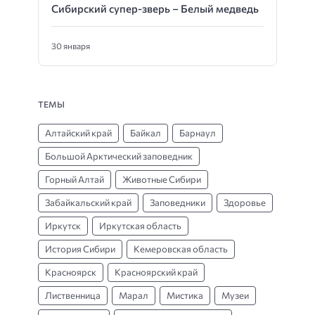
Сибирский супер-зверь – Белый медведь
30 января
ТЕМЫ
Алтайский край
Байкал
Барнаул
Большой Арктический заповедник
Горный Алтай
Животные Сибири
Забайкальский край
Заповедники
Здоровье
Иркутск
Иркутская область
История Сибири
Кемеровская область
Красноярск
Красноярский край
Лиственница
Марал
Мистика
Музеи