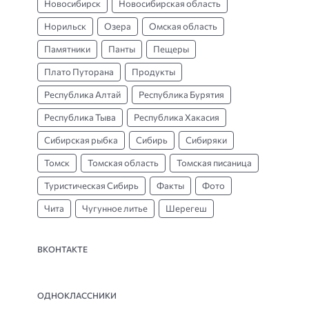
Новосибирск
Новосибирская область
Норильск
Озера
Омская область
Памятники
Панты
Пещеры
Плато Путорана
Продукты
Республика Алтай
Республика Бурятия
Республика Тыва
Республика Хакасия
Сибирская рыбка
Сибирь
Сибиряки
Томск
Томская область
Томская писаница
Туристическая Сибирь
Факты
Фото
Чита
Чугунное литье
Шерегеш
ВКОНТАКТЕ
ОДНОКЛАССНИКИ