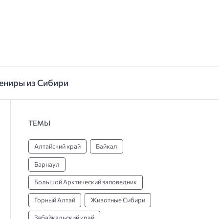
ениры из Сибири
ТЕМЫ
Алтайский край
Байкал
Барнаул
Большой Арктический заповедник
Горный Алтай
Животные Сибири
Забайкальский край