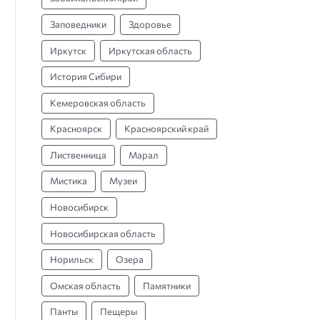
Заповедники
Здоровье
Иркутск
Иркутская область
История Сибири
Кемеровская область
Красноярск
Красноярский край
Лиственница
Марал
Мистика
Музеи
Новосибирск
Новосибирская область
Норильск
Озера
Омская область
Памятники
Панты
Пещеры