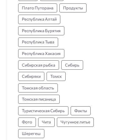
Плато Путорана
Продукты
Республика Алтай
Республика Бурятия
Республика Тыва
Республика Хакасия
Сибирская рыбка
Сибирь
Сибиряки
Томск
Томская область
Томская писаница
Туристическая Сибирь
Факты
Фото
Чита
Чугунное литье
Шерегеш