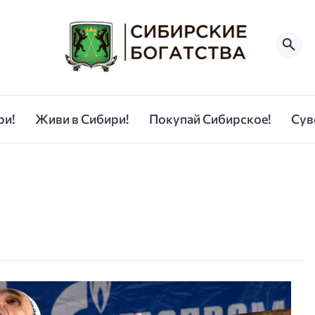
ри!
Живи в Сибири!
Покупай Сибирское!
Сув