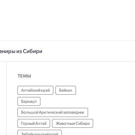
ениры из Сибири
ТЕМЫ
Алтайский край
Байкал
Барнаул
Большой Арктический заповедник
Горный Алтай
Животные Сибири
Забайкальский край