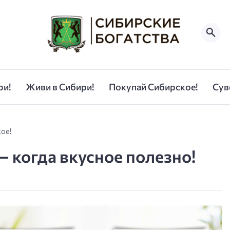
ри!
Живи в Сибири!
Покупай Сибирское!
Сув
ое!
— когда вкусное полезно!