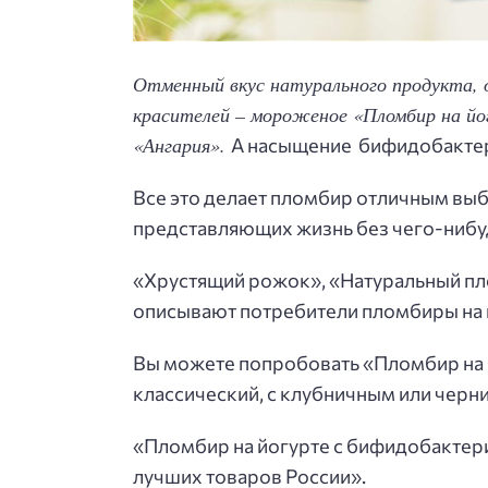
Отменный вкус натурального продукта,
красителей – мороженое «Пломбир на йо
«Ангария».
А насыщение бифидобактер
Все это делает пломбир отличным выб
представляющих жизнь без чего-нибу
«Хрустящий рожок», «Натуральный пло
описывают потребители пломбиры на 
Вы можете попробовать «Пломбир на й
классический, с клубничным или чер
«Пломбир на йогурте с бифидобактери
лучших товаров России».