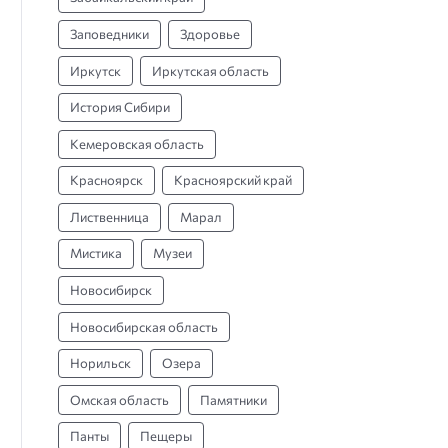
Заповедники
Здоровье
Иркутск
Иркутская область
История Сибири
Кемеровская область
Красноярск
Красноярский край
Лиственница
Марал
Мистика
Музеи
Новосибирск
Новосибирская область
Норильск
Озера
Омская область
Памятники
Панты
Пещеры