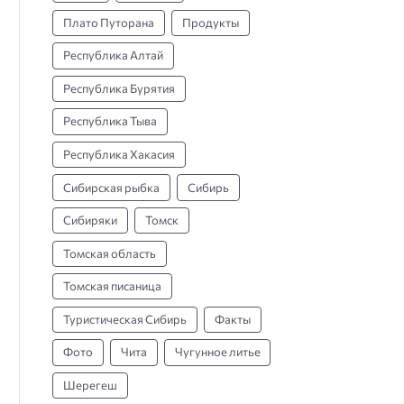
Плато Путорана
Продукты
Республика Алтай
Республика Бурятия
Республика Тыва
Республика Хакасия
Сибирская рыбка
Сибирь
Сибиряки
Томск
Томская область
Томская писаница
Туристическая Сибирь
Факты
Фото
Чита
Чугунное литье
Шерегеш