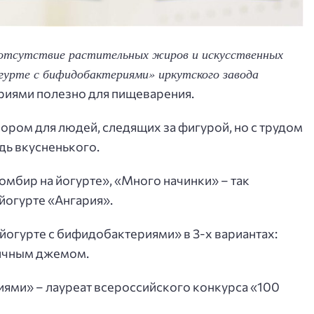
 отсутствие растительных жиров и искусственных
гурте с бифидобактериями» иркутского завода
иями полезно для пищеварения.
ором для людей, следящих за фигурой, но с трудом
дь вкусненького.
мбир на йогурте», «Много начинки» – так
йогурте «Ангария».
огурте с бифидобактериями» в 3-х вариантах:
ничным джемом.
ями» – лауреат всероссийского конкурса «100