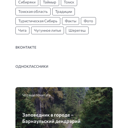
Сибиряки
Таймыр
Томск
Томская область
Традиции
Туристическая Сибирь
Факты
Фото
Чита
Чугунное литье
Шерегеш
ВКОНТАКТЕ
ОДНОКЛАССНИКИ
Что еще почитать
Заповедник в городе –
Барнаульский дендрарий