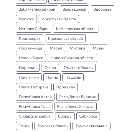
Забайкальский край
Заповедники
Здоровье
Иркутск
Иркутская область
История Сибири
Кемеровская область
Красноярск
Красноярский край
Лиственница
Марал
Мистика
Музеи
Новосибирск
Новосибирская область
Норильск
Озера
Омская область
Памятники
Панты
Пещеры
Плато Путорана
Продукты
Республика Алтай
Республика Бурятия
Республика Тыва
Республика Хакасия
Сибирская рыбка
Сибирь
Сибиряки
Томск
Томская область
Томская писаница