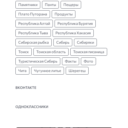
Памятники
Панты
Пещеры
Плато Путорана
Продукты
Республика Алтай
Республика Бурятия
Республика Тыва
Республика Хакасия
Сибирская рыбка
Сибирь
Сибиряки
Томск
Томская область
Томская писаница
Туристическая Сибирь
Факты
Фото
Чита
Чугунное литье
Шерегеш
ВКОНТАКТЕ
ОДНОКЛАССНИКИ