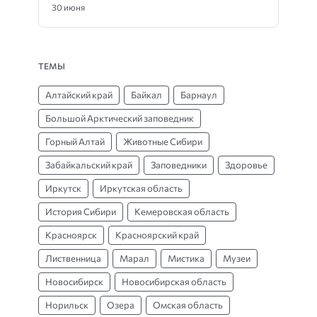
30 июня
ТЕМЫ
Алтайский край
Байкал
Барнаул
Большой Арктический заповедник
Горный Алтай
Животные Сибири
Забайкальский край
Заповедники
Здоровье
Иркутск
Иркутская область
История Сибири
Кемеровская область
Красноярск
Красноярский край
Лиственница
Марал
Мистика
Музеи
Новосибирск
Новосибирская область
Норильск
Озера
Омская область