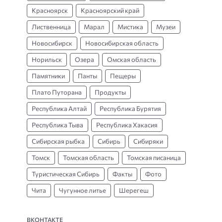
Красноярск
Красноярский край
Лиственница
Марал
Мистика
Музеи
Новосибирск
Новосибирская область
Норильск
Озера
Омская область
Памятники
Панты
Пещеры
Плато Путорана
Продукты
Республика Алтай
Республика Бурятия
Республика Тыва
Республика Хакасия
Сибирская рыбка
Сибирь
Сибиряки
Томск
Томская область
Томская писаница
Туристическая Сибирь
Факты
Фото
Чита
Чугунное литье
Шерегеш
ВКОНТАКТЕ