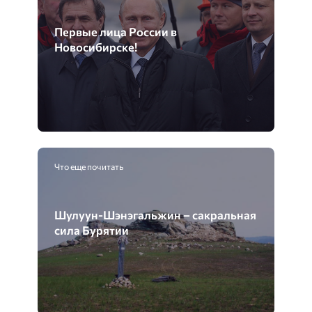
Первые лица России в
Новосибирске!
Что еще почитать
Шулуун-Шэнэгальжин – сакральная
сила Бурятии