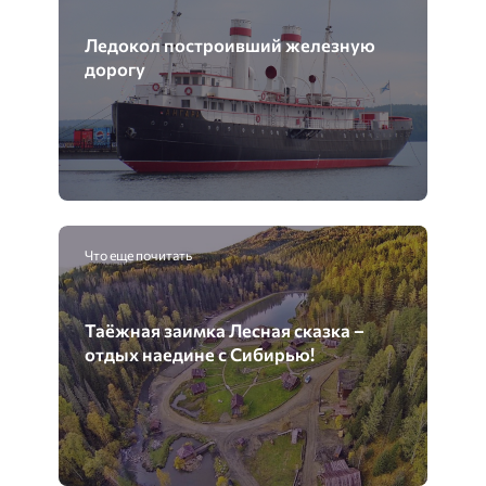
Ледокол построивший железную
дорогу
Что еще почитать
Таёжная заимка Лесная сказка –
отдых наедине с Сибирью!