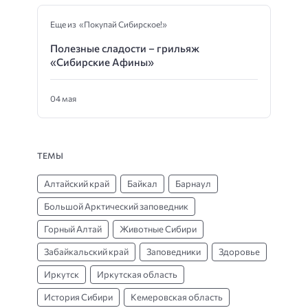
Еще из «Покупай Сибирское!»
Полезные сладости – грильяж
«Сибирские Афины»
04 мая
ТЕМЫ
Алтайский край
Байкал
Барнаул
Большой Арктический заповедник
Горный Алтай
Животные Сибири
Забайкальский край
Заповедники
Здоровье
Иркутск
Иркутская область
История Сибири
Кемеровская область