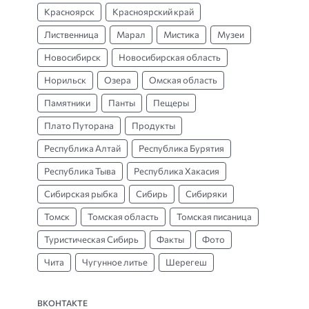
Красноярск
Красноярский край
Лиственница
Марал
Мистика
Музеи
Новосибирск
Новосибирская область
Норильск
Озера
Омская область
Памятники
Панты
Пещеры
Плато Путорана
Продукты
Республика Алтай
Республика Бурятия
Республика Тыва
Республика Хакасия
Сибирская рыбка
Сибирь
Сибиряки
Томск
Томская область
Томская писаница
Туристическая Сибирь
Факты
Фото
Чита
Чугунное литье
Шерегеш
ВКОНТАКТЕ