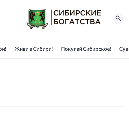
ри!
Живи в Сибири!
Покупай Сибирское!
Сув