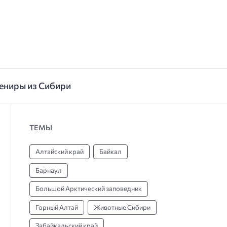
ениры из Сибири
ТЕМЫ
Алтайский край
Байкал
Барнаул
Большой Арктический заповедник
Горный Алтай
Животные Сибири
Забайкальский край