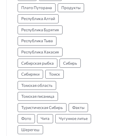
Плато Путорана
Продукты
Республика Алтай
Республика Бурятия
Республика Тыва
Республика Хакасия
Сибирская рыбка
Сибирь
Сибиряки
Томск
Томская область
Томская писаница
Туристическая Сибирь
Факты
Фото
Чита
Чугунное литье
Шерегеш