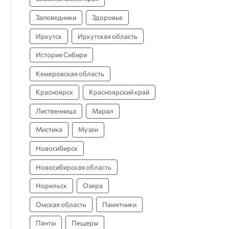
Заповедники
Здоровье
Иркутск
Иркутская область
История Сибири
Кемеровская область
Красноярск
Красноярский край
Лиственница
Марал
Мистика
Музеи
Новосибирск
Новосибирская область
Норильск
Озера
Омская область
Памятники
Панты
Пещеры