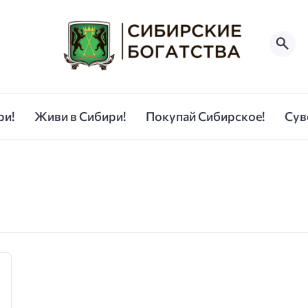
ри!
Живи в Сибири!
Покупай Сибирское!
Сув