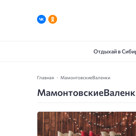
Отдыхай в Сиби
Главная
МамонтовскиеВаленки
МамонтовскиеВаленк