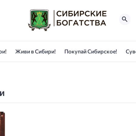
ри!
Живи в Сибири!
Покупай Сибирское!
Сув
и