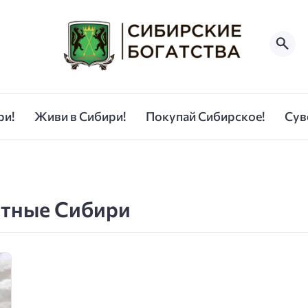
ри!
Живи в Сибири!
Покупай Сибирское!
Сув
отные Сибири